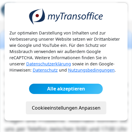
Zur optimalen Darstellung von Inhalten und zur
Kundensupport
Verbesserung unserer Website setzen wir Drittanbieter
wie Google und YouTube ein. Für den Schutz vor
Missbrauch verwenden wir außerdem Google
Supportanfragen
reCAPTCHA. Weitere Informationen finden Sie in
unserer
Datenschutzerklärung
sowie in den Google-
Hinweisen:
Datenschutz
und
Nutzungsbedingungen
.
Über den Kundensupport
Transoffice bietet ihnen die Möglichkeit
Alle akzeptieren
unseren Kunden-Support per Support-Ticket
zu kontaktieren. Dies ermöglicht uns
Cookieeinstellungen Anpassen
vereinfachtes und paralleles bearbeiten ihrer
Fragen und Probleme. Alternativ können sie
uns per Telefon zwischen 9:00 und 17:00 Uhr