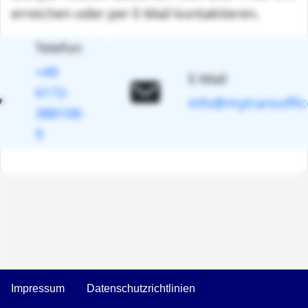
erreichen oder per E-Mail kontaktieren.
Telefon
+49
E-Mail
6172-
info@mytransoffic
388108-
9
Impressum
Datenschutzrichtlinien